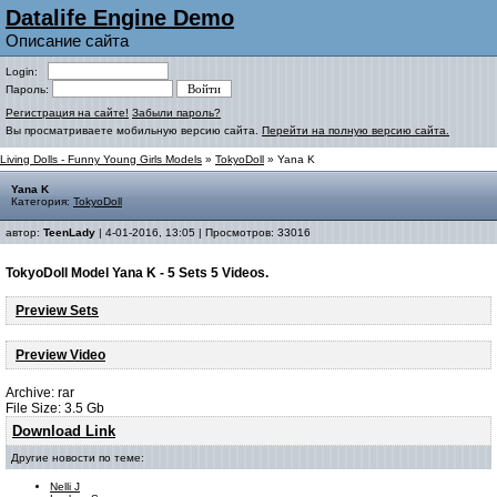
Datalife Engine Demo
Описание сайта
Login:
Пароль:
Регистрация на сайте!
Забыли пароль?
Вы просматриваете мобильную версию сайта.
Перейти на полную версию сайта.
Living Dolls - Funny Young Girls Models
»
TokyoDoll
» Yana K
Yana K
Категория:
TokyoDoll
автор:
TeenLady
| 4-01-2016, 13:05 | Просмотров: 33016
TokyoDoll Model Yana K - 5 Sets 5 Videos.
Preview Sets
Preview Video
Archive: rar
File Size: 3.5 Gb
Download Link
Другие новости по теме:
Nelli J