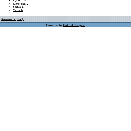
Lyubov S
Matryona V
Sofya G
Yana R
Комментарии (0)
Powered by
DataLife Engine